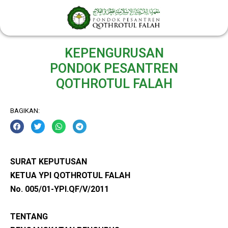
Lewati
ke
konten
KEPENGURUSAN
PONDOK PESANTREN
QOTHROTUL FALAH
BAGIKAN:
SURAT KEPUTUSAN
KETUA YPI QOTHROTUL FALAH
No. 005/01-YPI.QF/V/2011
TENTANG