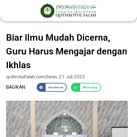
Lewati
ke
konten
Biar Ilmu Mudah Dicerna,
Guru Harus Mengajar dengan
Ikhlas
qothrotulfalah.com
Senin, 21 Juli 2025
BAGIKAN:
Facebook
WhatsApp