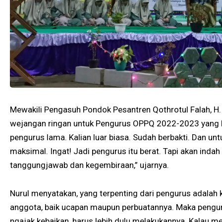
Mewakili Pengasuh Pondok Pesantren Qothrotul Falah, H.
wejangan ringan untuk Pengurus OPPQ 2022-2023 yang bar
pengurus lama. Kalian luar biasa. Sudah berbakti. Dan unt
maksimal. Ingat! Jadi pengurus itu berat. Tapi akan indah
tanggungjawab dan kegembiraan,” ujarnya.
Nurul menyatakan, yang terpenting dari pengurus adalah k
anggota, baik ucapan maupun perbuatannya. Maka pengur
ngajak kebaikan, harus lebih dulu melakukannya. Kalau me