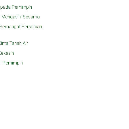
 pada Pemimpin
n Mengasihi Sesama
, Semangat Persatuan
inta Tanah Air
Kekasih
al Pemimpin