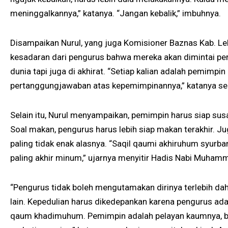
meninggalkannya,” katanya. “Jangan kebalik,” imbuhnya.
Disampaikan Nurul, yang juga Komisioner Baznas Kab. Le
kesadaran dari pengurus bahwa mereka akan dimintai pe
dunia tapi juga di akhirat. “Setiap kalian adalah pemimpin
pertanggungjawaban atas kepemimpinannya,” katanya sem
Selain itu, Nurul menyampaikan, pemimpin harus siap susa
Soal makan, pengurus harus lebih siap makan terakhir. Jug
paling tidak enak alasnya. “Saqil qaumi akhiruhum syurb
paling akhir minum,” ujarnya menyitir Hadis Nabi Muham
“Pengurus tidak boleh mengutamakan dirinya terlebih 
lain. Kepedulian harus dikedepankan karena pengurus ada
qaum khadimuhum. Pemimpin adalah pelayan kaumnya, buk