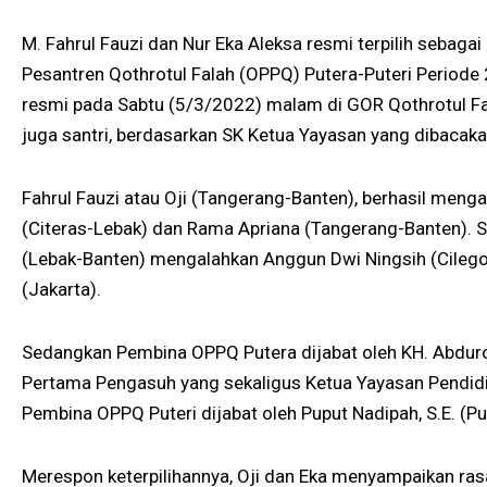
M. Fahrul Fauzi dan Nur Eka Aleksa resmi terpilih sebaga
Pesantren Qothrotul Falah (OPPQ) Putera-Puteri Periode
resmi pada Sabtu (5/3/2022) malam di GOR Qothrotul Fa
juga santri, berdasarkan SK Ketua Yayasan yang dibacaka
Fahrul Fauzi atau Oji (Tangerang-Banten), berhasil meng
(Citeras-Lebak) dan Rama Apriana (Tangerang-Banten). 
(Lebak-Banten) mengalahkan Anggun Dwi Ningsih (Cilego
(Jakarta).
Sedangkan Pembina OPPQ Putera dijabat oleh KH. Abduroh
Pertama Pengasuh yang sekaligus Ketua Yayasan Pendidi
Pembina OPPQ Puteri dijabat oleh Puput Nadipah, S.E. (Pu
Merespon keterpilihannya, Oji dan Eka menyampaikan ras