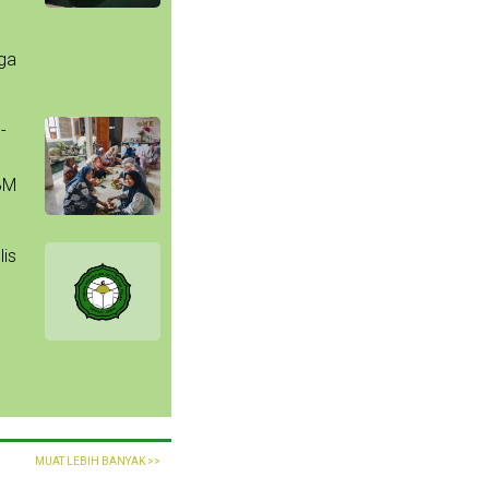
uga
-
BM
lis
MUAT LEBIH BANYAK >>