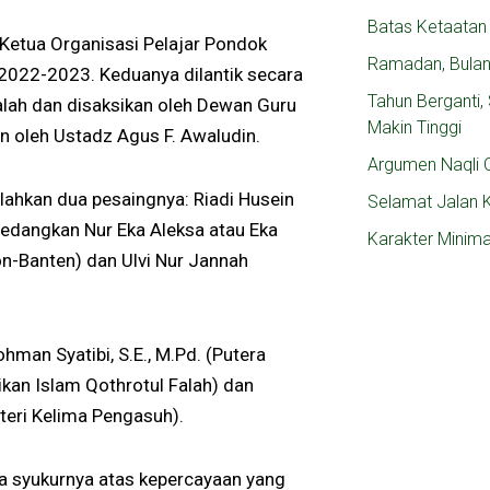
Batas Ketaatan
i Ketua Organisasi Pelajar Pondok
Ramadan, Bula
 2022-2023. Keduanya dilantik secara
Tahun Berganti
lah dan disaksikan oleh Dewan Guru
Makin Tinggi
n oleh Ustadz Agus F. Awaludin.
Argumen Naqli C
alahkan dua pesaingnya: Riadi Husein
Selamat Jalan 
Sedangkan Nur Eka Aleksa atau Eka
Karakter Minim
n-Banten) dan Ulvi Nur Jannah
man Syatibi, S.E., M.Pd. (Putera
kan Islam Qothrotul Falah) dan
teri Kelima Pengasuh).
a syukurnya atas kepercayaan yang