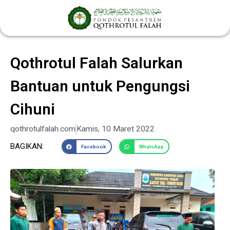
Lewati
ke
konten
Qothrotul Falah Salurkan
Bantuan untuk Pengungsi
Cihuni
qothrotulfalah.com
Kamis, 10 Maret 2022
BAGIKAN:
Facebook
WhatsApp