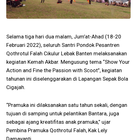
Selama tiga hari dua malam, Jum’at-Ahad (18-20
Februari 2022), seluruh Santri Pondok Pesantren
Qothrotul Falah Cikulur Lebak Banten melaksanakan
kegiatan Kemah Akbar. Mengusung tema “Show Your
Action and Fine the Passion with Scoot”, kegiatan
tahunan ini diselenggarakan di Lapangan Sepak Bola
Cigajah.
“Pramuka ini dilaksanakan satu tahun sekali, dengan
tujuan di samping untuk pelantikan Bantara, juga
sebagai ajang kreatifitas anak pramuka,” ujar
Pembina Pramuka Qothrotul Falah, Kak Lely
Damayanti.