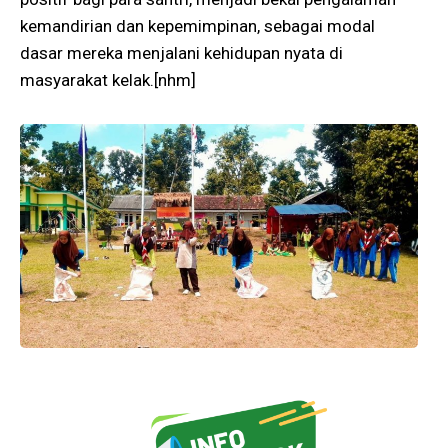
kemandirian dan kepemimpinan, sebagai modal
dasar mereka menjalani kehidupan nyata di
masyarakat kelak.[nhm]