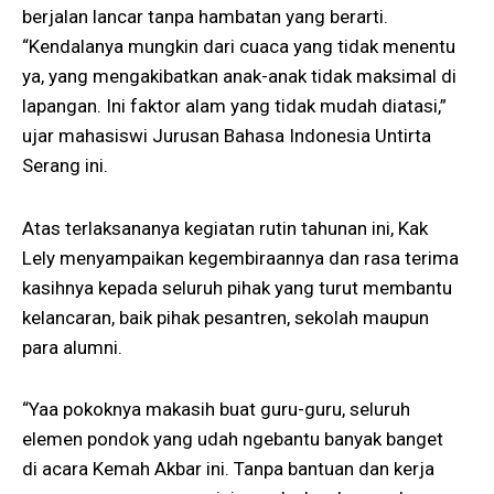
berjalan lancar tanpa hambatan yang berarti.
“Kendalanya mungkin dari cuaca yang tidak menentu
ya, yang mengakibatkan anak-anak tidak maksimal di
lapangan. Ini faktor alam yang tidak mudah diatasi,”
ujar mahasiswi Jurusan Bahasa Indonesia Untirta
Serang ini.
Atas terlaksananya kegiatan rutin tahunan ini, Kak
Lely menyampaikan kegembiraannya dan rasa terima
kasihnya kepada seluruh pihak yang turut membantu
kelancaran, baik pihak pesantren, sekolah maupun
para alumni.
“Yaa pokoknya makasih buat guru-guru, seluruh
elemen pondok yang udah ngebantu banyak banget
di acara Kemah Akbar ini. Tanpa bantuan dan kerja