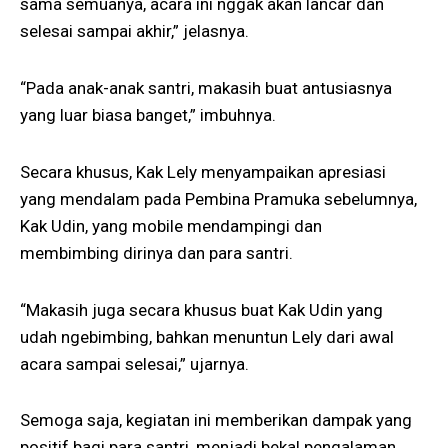
sama semuanya, acara ini nggak akan lancar dan
selesai sampai akhir,” jelasnya.
“Pada anak-anak santri, makasih buat antusiasnya
yang luar biasa banget,” imbuhnya.
Secara khusus, Kak Lely menyampaikan apresiasi
yang mendalam pada Pembina Pramuka sebelumnya,
Kak Udin, yang mobile mendampingi dan
membimbing dirinya dan para santri.
“Makasih juga secara khusus buat Kak Udin yang
udah ngebimbing, bahkan menuntun Lely dari awal
acara sampai selesai,” ujarnya.
Semoga saja, kegiatan ini memberikan dampak yang
positif bagi para santri, menjadi bekal pengalaman