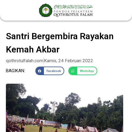
Lewati
ke
konten
Santri Bergembira Rayakan
Kemah Akbar
qothrotulfalah.com
Kamis, 24 Februari 2022
BAGIKAN:
Facebook
WhatsApp