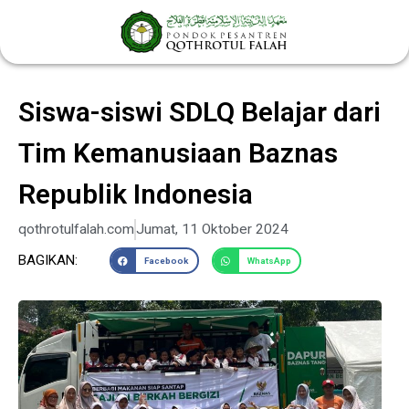
Lewati
ke
konten
Siswa-siswi SDLQ Belajar dari
Tim Kemanusiaan Baznas
Republik Indonesia
qothrotulfalah.com
Jumat, 11 Oktober 2024
BAGIKAN:
Facebook
WhatsApp