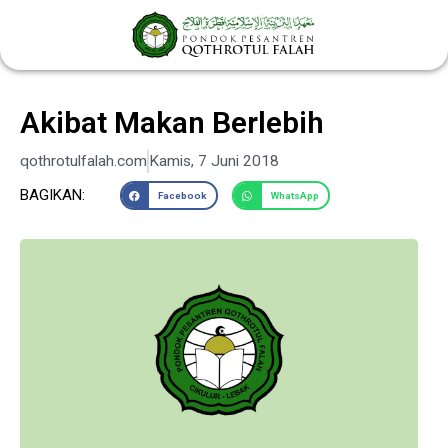
Lewati
ke
konten
Akibat Makan Berlebih
qothrotulfalah.com
Kamis, 7 Juni 2018
BAGIKAN:
Facebook
WhatsApp