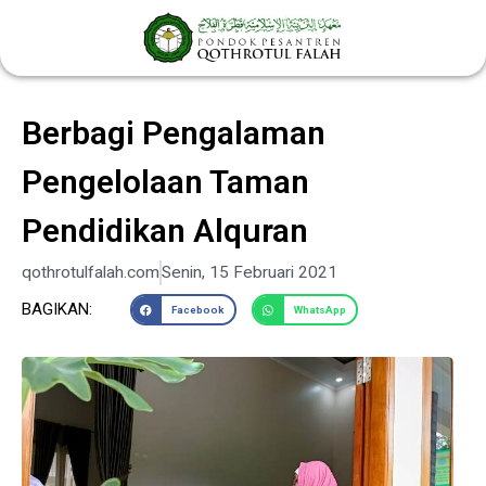
Lewati
ke
konten
Berbagi Pengalaman
Pengelolaan Taman
Pendidikan Alquran
qothrotulfalah.com
Senin, 15 Februari 2021
BAGIKAN:
Facebook
WhatsApp