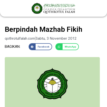
Lewati
ke
konten
Berpindah Mazhab Fikih
qothrotulfalah.com
Sabtu, 3 November 2012
BAGIKAN:
Facebook
WhatsApp