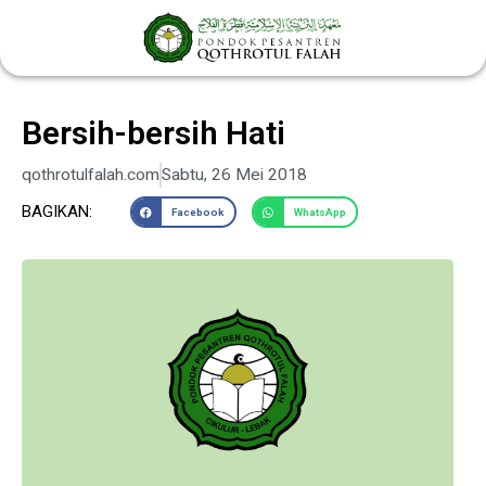
Lewati
ke
konten
Bersih-bersih Hati
qothrotulfalah.com
Sabtu, 26 Mei 2018
BAGIKAN:
Facebook
WhatsApp