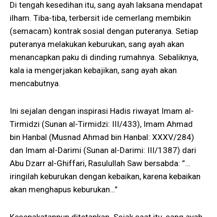
Di tengah kesedihan itu, sang ayah laksana mendapat
ilham. Tiba-tiba, terbersit ide cemerlang membikin
(semacam) kontrak sosial dengan puteranya. Setiap
puteranya melakukan keburukan, sang ayah akan
menancapkan paku di dinding rumahnya. Sebaliknya,
kala ia mengerjakan kebajikan, sang ayah akan
mencabutnya.
Ini sejalan dengan inspirasi Hadis riwayat Imam al-
Tirmidzi (Sunan al-Tirmidzi: III/433), Imam Ahmad
bin Hanbal (Musnad Ahmad bin Hanbal: XXXV/284)
dan Imam al-Darimi (Sunan al-Darimi: III/1387) dari
Abu Dzarr al-Ghiffari, Rasulullah Saw bersabda: ”…
iringilah keburukan dengan kebaikan, karena kebaikan
akan menghapus keburukan…”
Kesepakatanpun ditetapkan. Sejak saat itu, sang ayah