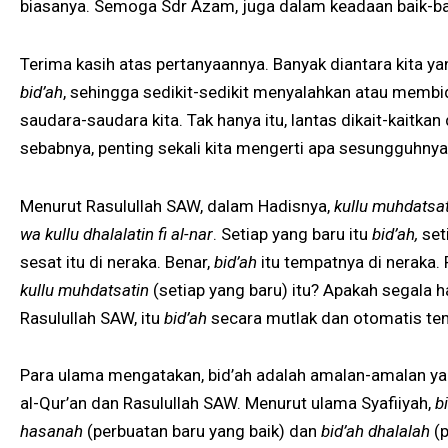
biasanya. Semoga Sdr Azam, juga dalam keadaan baik-bai
Terima kasih atas pertanyaannya. Banyak diantara kita y
bid’ah
, sehingga sedikit-sedikit menyalahkan atau membid
saudara-saudara kita. Tak hanya itu, lantas dikait-kaitkan 
sebabnya, penting sekali kita mengerti apa sesungguhnya
Menurut Rasulullah SAW, dalam Hadisnya,
kullu muhdatsat
wa kullu dhalalatin fi al-nar
. Setiap yang baru itu
bid’ah,
set
sesat itu di neraka. Benar,
bid’ah
itu tempatnya di neraka.
kullu muhdatsatin
(setiap yang baru) itu? Apakah segala h
Rasulullah SAW, itu
bid’ah
secara mutlak dan otomatis te
Para ulama mengatakan, bid’ah adalah amalan-amalan yan
al-Qur’an dan Rasulullah SAW. Menurut ulama Syafiiyah,
b
hasanah
(perbuatan baru yang baik) dan
bid’ah dhalalah
(p