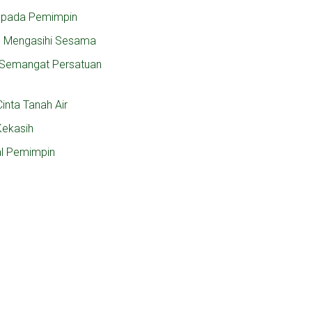
 pada Pemimpin
n Mengasihi Sesama
, Semangat Persatuan
inta Tanah Air
Kekasih
al Pemimpin