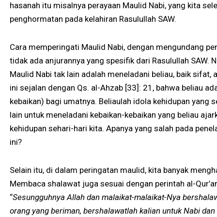
hasanah itu misalnya perayaan Maulid Nabi, yang kita sel
penghormatan pada kelahiran Rasulullah SAW.
Cara memperingati Maulid Nabi, dengan mengundang pe
tidak ada anjurannya yang spesifik dari Rasulullah SAW. 
Maulid Nabi tak lain adalah meneladani beliau, baik sifat
ini sejalan dengan Qs. al-Ahzab [33]: 21, bahwa beliau ad
kebaikan) bagi umatnya. Beliaulah idola kehidupan yang se
lain untuk meneladani kebaikan-kebaikan yang beliau ajark
kehidupan sehari-hari kita. Apanya yang salah pada pene
ini?
Selain itu, di dalam peringatan maulid, kita banyak meng
Membaca shalawat juga sesuai dengan perintah al-Qur’an
“
Sesungguhnya Allah dan malaikat-malaikat-Nya bershal
orang yang beriman, bershalawatlah kalian untuk Nabi d