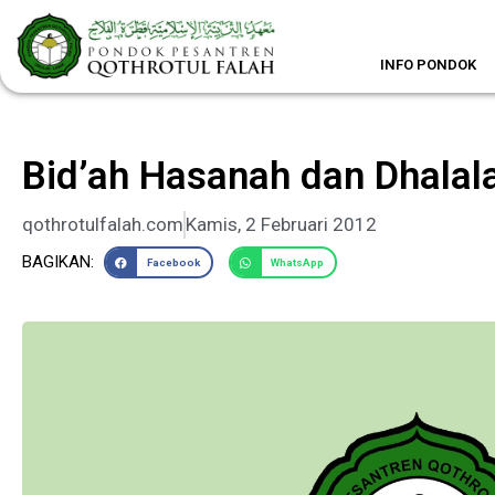
Lewati
ke
konten
INFO PONDOK
Bid’ah Hasanah dan Dhalal
qothrotulfalah.com
Kamis, 2 Februari 2012
BAGIKAN:
Facebook
WhatsApp