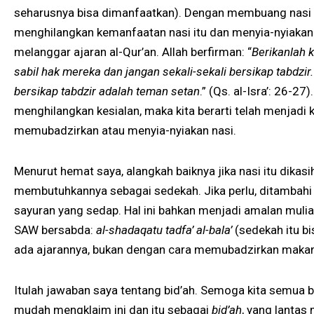
seharusnya bisa dimanfaatkan). Dengan membuang nasi ke 
menghilangkan kemanfaatan nasi itu dan menyia-nyiakanny
melanggar ajaran al-Qur’an. Allah berfirman: “
Berikanlah k
sabil hak mereka dan jangan sekali-sekali bersikap tabdz
bersikap tabdzir adalah teman setan
.” (Qs. al-Isra’: 26-2
menghilangkan kesialan, maka kita berarti telah menjadi k
memubadzirkan atau menyia-nyiakan nasi.
Menurut hemat saya, alangkah baiknya jika nasi itu dikas
membutuhkannya sebagai sedekah. Jika perlu, ditambahi 
sayuran yang sedap. Hal ini bahkan menjadi amalan mulia,
SAW bersabda:
al-shadaqatu tadfa’ al-bala’
(sedekah itu bi
ada ajarannya, bukan dengan cara memubadzirkan makan
Itulah jawaban saya tentang bid’ah. Semoga kita semua 
mudah mengklaim ini dan itu sebagai
bid’ah
, yang lantas