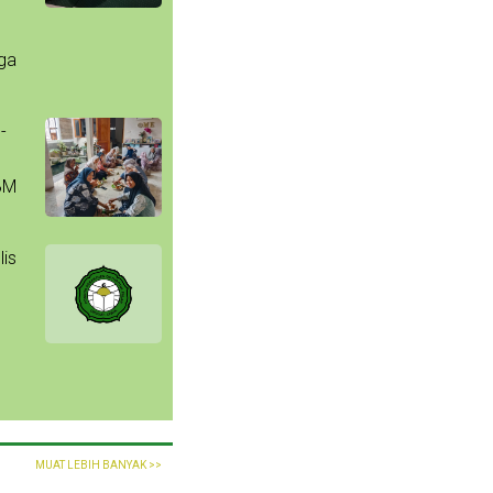
uga
-
BM
lis
MUAT LEBIH BANYAK >>