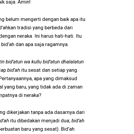
k saja. Amin!
ang belum mengerti dengan baik apa itu
’ahkan tradisi yang berbeda dari
dengan neraka. Ini harus hati-hati. Itu
 bid’ah dan apa saja ragamnya.
in bid’atun wa kullu bid’atun dhalalatun
iap
bid’ah
itu sesat dan setiap yang
 Pertanyaannya, apa yang dimaksud
al yang baru, yang tidak ada di zaman
mpatnya di neraka?
g dikerjakan tanpa ada dasarnya dari
id’ah
itu dibedakan menjadi dua;
bid’ah
erbuatan baru yang sesat). Bid’ah