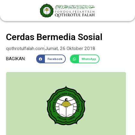
Lewati
ke
konten
Cerdas Bermedia Sosial
qothrotulfalah.com
Jumat, 26 Oktober 2018
BAGIKAN:
Facebook
WhatsApp