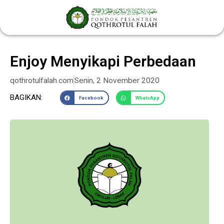
Lewati
ke
konten
Enjoy Menyikapi Perbedaan
qothrotulfalah.com
Senin, 2 November 2020
BAGIKAN:
Facebook
WhatsApp