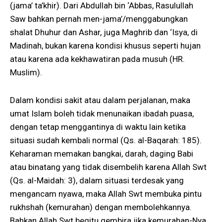
(jama’ ta’khir). Dari Abdullah bin ‘Abbas, Rasulullah
Saw bahkan pernah men-jama’/menggabungkan
shalat Dhuhur dan Ashar, juga Maghrib dan ‘Isya, di
Madinah, bukan karena kondisi khusus seperti hujan
atau karena ada kekhawatiran pada musuh (HR.
Muslim).
Dalam kondisi sakit atau dalam perjalanan, maka
umat Islam boleh tidak menunaikan ibadah puasa,
dengan tetap menggantinya di waktu lain ketika
situasi sudah kembali normal (Qs. al-Baqarah: 185).
Keharaman memakan bangkai, darah, daging Babi
atau binatang yang tidak disembelih karena Allah Swt
(Qs. al-Maidah: 3), dalam situasi terdesak yang
mengancam nyawa, maka Allah Swt membuka pintu
rukhshah (kemurahan) dengan membolehkannya.
Bahkan Allah Swt begitu gembira jika kemurahan-Nya