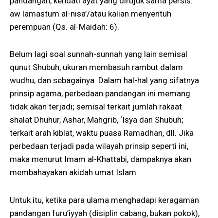
pandangan, kendati ayat yang dirujuk sama persis:
aw lamastum al-nisa’/atau kalian menyentuh
perempuan (Qs. al-Maidah: 6).
Belum lagi soal sunnah-sunnah yang lain semisal
qunut Shubuh, ukuran membasuh rambut dalam
wudhu, dan sebagainya. Dalam hal-hal yang sifatnya
prinsip agama, perbedaan pandangan ini memang
tidak akan terjadi; semisal terkait jumlah rakaat
shalat Dhuhur, Ashar, Mahgrib, ‘Isya dan Shubuh;
terkait arah kiblat, waktu puasa Ramadhan, dll. Jika
perbedaan terjadi pada wilayah prinsip seperti ini,
maka menurut Imam al-Khattabi, dampaknya akan
membahayakan akidah umat Islam.
Untuk itu, ketika para ulama menghadapi keragaman
pandangan furu’iyyah (disiplin cabang, bukan pokok),