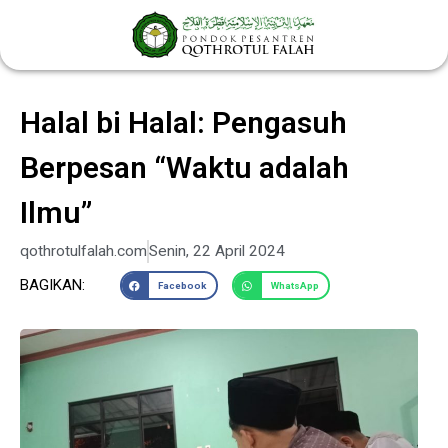
Lewati
ke
konten
Halal bi Halal: Pengasuh
Berpesan “Waktu adalah
Ilmu”
qothrotulfalah.com
Senin, 22 April 2024
BAGIKAN:
Facebook
WhatsApp