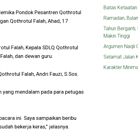
Batas Ketaatan
ademika Pondok Pesantren Qothrotul
Ramadan, Bula
gan Qothrotul Falah, Ahad, 17
Tahun Berganti
Makin Tinggi
Argumen Naqli C
rotul Falah, Kepala SDLQ Qothrotul
 Falah, dan dewan guru.
Selamat Jalan 
Karakter Minim
throtul Falah, Andri Fauzi, S.Sos.
ih yang mendalam pada para petugas
pacara ini. Saya sampaikan beribu
udah bekerja keras,” jelasnya.