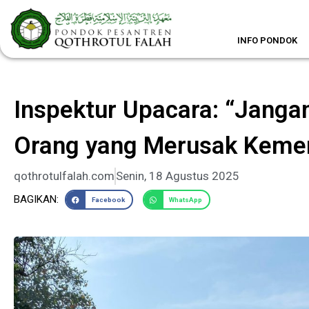
Lewati
ke
konten
INFO PONDOK
Inspektur Upacara: “Janga
Orang yang Merusak Keme
qothrotulfalah.com
Senin, 18 Agustus 2025
BAGIKAN:
Facebook
WhatsApp