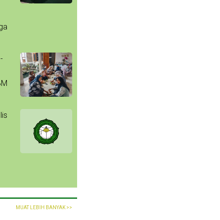
uga
-
BM
lis
MUAT LEBIH BANYAK >>