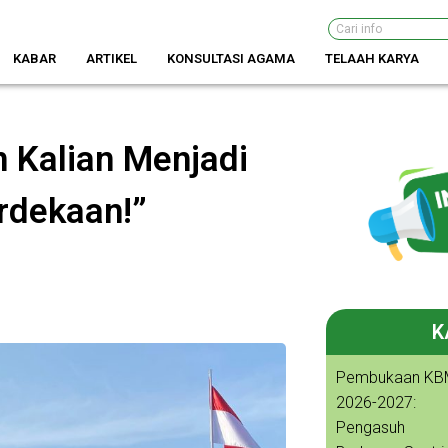
Search
KABAR
ARTIKEL
KONSULTASI AGAMA
TELAAH KARYA
n Kalian Menjadi
rdekaan!”
K
Pembukaan KB
2026-2027:
Pengasuh