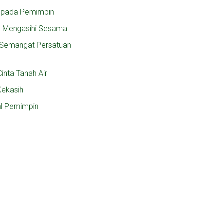
 pada Pemimpin
n Mengasihi Sesama
, Semangat Persatuan
inta Tanah Air
Kekasih
al Pemimpin