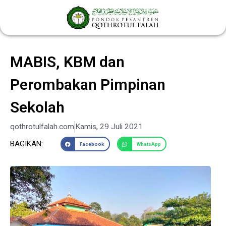
Lewati
ke
konten
MABIS, KBM dan
Perombakan Pimpinan
Sekolah
qothrotulfalah.com
Kamis, 29 Juli 2021
BAGIKAN:
Facebook
WhatsApp