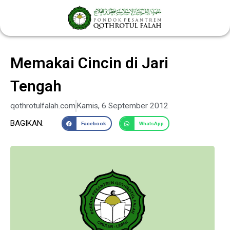
Lewati
ke
konten
Memakai Cincin di Jari
Tengah
qothrotulfalah.com
Kamis, 6 September 2012
BAGIKAN:
Facebook
WhatsApp