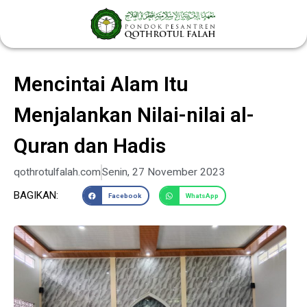
Lewati
ke
konten
Mencintai Alam Itu
Menjalankan Nilai-nilai al-
Quran dan Hadis
qothrotulfalah.com
Senin, 27 November 2023
BAGIKAN:
Facebook
WhatsApp