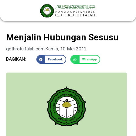
Lewati
ke
konten
Menjalin Hubungan Sesusu
qothrotulfalah.com
Kamis, 10 Mei 2012
BAGIKAN:
Facebook
WhatsApp