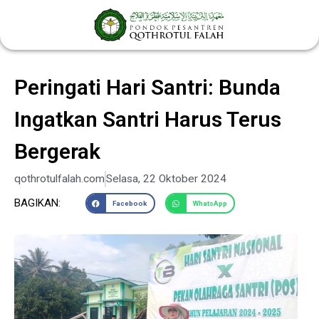
Lewati
ke
konten
Peringati Hari Santri: Bunda
Ingatkan Santri Harus Terus
Bergerak
qothrotulfalah.com
Selasa, 22 Oktober 2024
BAGIKAN:
Facebook
WhatsApp