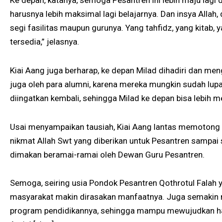
Ke depan, katanya, semoga Pesantren ini lebih maju lagi da
harusnya lebih maksimal lagi belajarnya. Dan insya Allah,
segi fasilitas maupun gurunya. Yang tahfidz, yang kitab, y
tersedia,” jelasnya.
Kiai Aang juga berharap, ke depan Milad dihadiri dan me
juga oleh para alumni, karena mereka mungkin sudah lupa M
diingatkan kembali, sehingga Milad ke depan bisa lebih 
Usai menyampaikan tausiah, Kiai Aang lantas memotong
nikmat Allah Swt yang diberikan untuk Pesantren sampai se
dimakan beramai-ramai oleh Dewan Guru Pesantren.
Semoga, seiring usia Pondok Pesantren Qothrotul Falah y
masyarakat makin dirasakan manfaatnya. Juga semakin
program pendidikannya, sehingga mampu mewujudkan ha