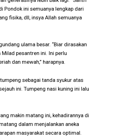
n generasinya lebih baik lagi. “Santri
 di Pondok ini semuanya lengkap dari
ang fisika, dll, insya Allah semuanya
ngundang ulama besar. “Biar dirasakan
ilad pesantren ini. Ini perlu
meriah dan mewah,” harapnya.
 tumpeng sebagai tanda syukur atas
jauh ini. Tumpeng nasi kuning ini lalu
ang makin matang ini, kehadirannya di
 matang dalam menjalankan aneka
rapan masyarakat secara optimal.