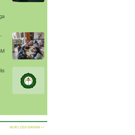
uga
-
BM
lis
MUAT LEBIH BANYAK >>