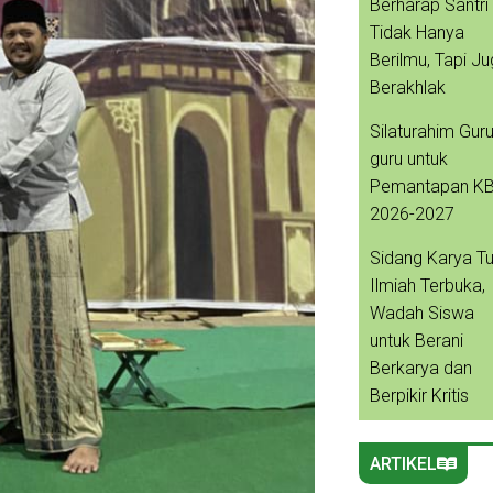
Berharap Santri
Tidak Hanya
Berilmu, Tapi J
Berakhlak
Silaturahim Guru
guru untuk
Pemantapan K
2026-2027
Sidang Karya Tu
Ilmiah Terbuka,
Wadah Siswa
untuk Berani
Berkarya dan
Berpikir Kritis
ARTIKEL