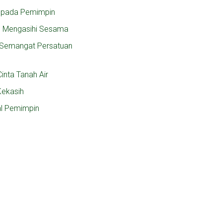
 pada Pemimpin
n Mengasihi Sesama
, Semangat Persatuan
inta Tanah Air
Kekasih
al Pemimpin