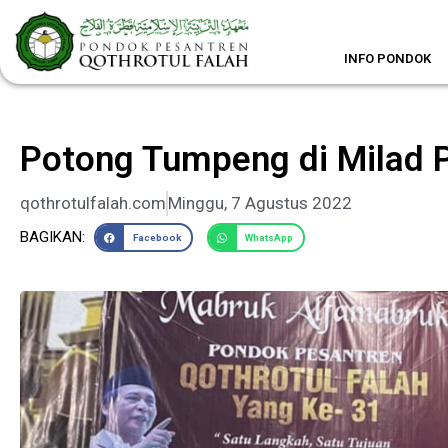
Lewati
ke
konten
INFO PONDOK
Potong Tumpeng di Milad 
qothrotulfalah.com
Minggu, 7 Agustus 2022
BAGIKAN:
Facebook
WhatsApp