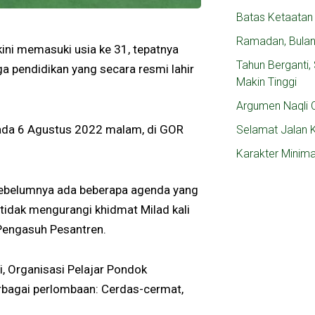
Batas Ketaatan
Ramadan, Bula
kini memasuki usia ke 31, tepatnya
Tahun Berganti
a pendidikan yang secara resmi lahir
Makin Tinggi
Argumen Naqli C
 pada 6 Agustus 2022 malam, di GOR
Selamat Jalan 
Karakter Minim
 sebelumnya ada beberapa agenda yang
 tidak mengurangi khidmat Milad kali
a Pengasuh Pesantren.
i, Organisasi Pelajar Pondok
rbagai perlombaan: Cerdas-cermat,