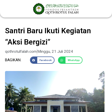
Lewati
ke
konten
Santri Baru Ikuti Kegiatan
“Aksi Bergizi”
qothrotulfalah.com
Minggu, 21 Juli 2024
BAGIKAN:
Facebook
WhatsApp