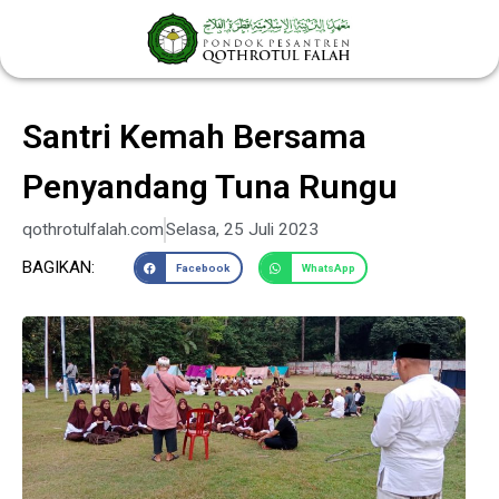
Lewati
ke
konten
Santri Kemah Bersama
Penyandang Tuna Rungu
qothrotulfalah.com
Selasa, 25 Juli 2023
BAGIKAN:
Facebook
WhatsApp