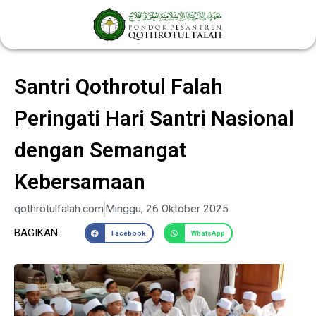
Lewati
ke
konten
Santri Qothrotul Falah
Peringati Hari Santri Nasional
dengan Semangat
Kebersamaan
qothrotulfalah.com
Minggu, 26 Oktober 2025
BAGIKAN:
Facebook
WhatsApp