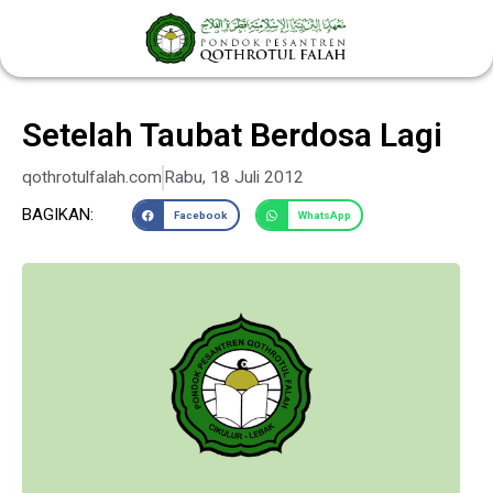
Lewati
ke
konten
Setelah Taubat Berdosa Lagi
qothrotulfalah.com
Rabu, 18 Juli 2012
BAGIKAN:
Facebook
WhatsApp