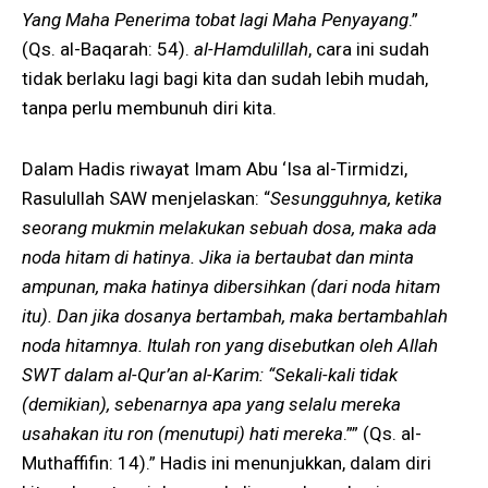
Yang Maha Penerima tobat lagi Maha Penyayang
.”
(Qs. al-Baqarah: 54).
al-Hamdulillah
, cara ini sudah
tidak berlaku lagi bagi kita dan sudah lebih mudah,
tanpa perlu membunuh diri kita.
Dalam Hadis riwayat Imam Abu ‘Isa al-Tirmidzi,
Rasulullah SAW menjelaskan: “
Sesungguhnya, ketika
seorang mukmin melakukan sebuah dosa, maka ada
noda hitam di hatinya. Jika ia bertaubat dan minta
ampunan, maka hatinya dibersihkan (dari noda hitam
itu). Dan jika dosanya bertambah, maka bertambahlah
noda hitamnya. Itulah ron yang disebutkan oleh Allah
SWT dalam al-Qur’an al-Karim: “Sekali-kali tidak
(demikian), sebenarnya apa yang selalu mereka
usahakan itu ron (menutupi) hati mereka
.”” (Qs. al-
Muthaffifin: 14).” Hadis ini menunjukkan, dalam diri