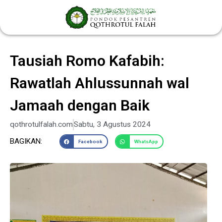
Lewati
ke
konten
Tausiah Romo Kafabih:
Rawatlah Ahlussunnah wal
Jamaah dengan Baik
qothrotulfalah.com
Sabtu, 3 Agustus 2024
BAGIKAN:
Facebook
WhatsApp