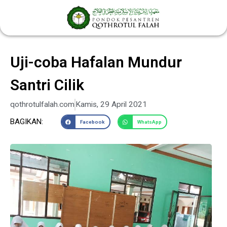
Lewati
ke
konten
Uji-coba Hafalan Mundur
Santri Cilik
qothrotulfalah.com
Kamis, 29 April 2021
BAGIKAN:
Facebook
WhatsApp