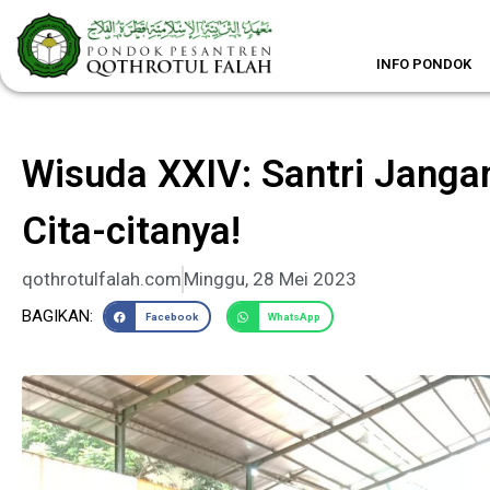
Lewati
ke
konten
INFO PONDOK
Wisuda XXIV: Santri Janga
Cita-citanya!
qothrotulfalah.com
Minggu, 28 Mei 2023
BAGIKAN:
Facebook
WhatsApp