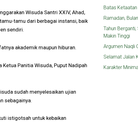
Batas Ketaatan
nggarakan Wisuda Santri XXIV, Ahad,
Ramadan, Bula
amu-tamu dari berbagai instansi, baik
Tahun Berganti
en sendiri.
Makin Tinggi
Argumen Naqli C
sifatnya akademik maupun hiburan.
Selamat Jalan 
ta Ketua Panitia Wisuda, Puput Nadipah
Karakter Minim
wisuda sudah menyelesaikan ujian
dan sebagainya.
ti istigotsah untuk kebaikan