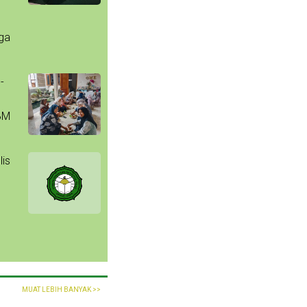
uga
-
BM
lis
MUAT LEBIH BANYAK >>