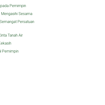
 pada Pemimpin
n Mengasihi Sesama
, Semangat Persatuan
inta Tanah Air
Kekasih
al Pemimpin