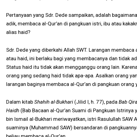
Pertanyaan yang Sdr. Dede sampaikan, adalah bagaimana j
adik, membaca al-Qur’an di pangkuan istri, ibu atau kak
alias haid?
Sdr. Dede yang diberkahi Allah SWT. Larangan membaca a
atau haid, ini berlaku bagi yang membacanya dan tidak ad
Status haid itu tidak akan mengganggu orang lain. Kare
orang yang sedang haid tidak apa-apa. Asalkan orang ya
larangan baginya membaca al-Qur’an di pangkuan orang y
Dalam kitab
Shahih al-Bukhari
(Jilid I, h. 77), pada
Bab Qira
Haidh
(Bab Bacaan al-Qur’an Suami di Pangkuan Istriny
bin Ismail al-Bukhari meriwayatkan, istri Rasulullah SAW A
suaminya (Muhammad SAW) bersandaran di pangkuannya, t
beliau membaca al-Qur’an.