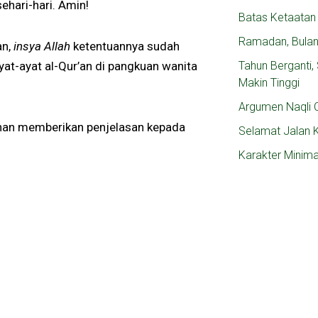
ehari-hari. Amin!
Batas Ketaatan
Ramadan, Bula
an,
insya Allah
ketentuannya sudah
at-ayat al-Qur’an di pangkuan wanita
Tahun Berganti
Makin Tinggi
Argumen Naqli C
kenan memberikan penjelasan kepada
Selamat Jalan 
Karakter Minim