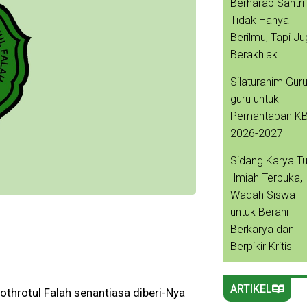
Berharap Santri
Tidak Hanya
Berilmu, Tapi J
Berakhlak
Silaturahim Guru
guru untuk
Pemantapan K
2026-2027
Sidang Karya Tu
Ilmiah Terbuka,
Wadah Siswa
untuk Berani
Berkarya dan
Berpikir Kritis
ARTIKEL
throtul Falah senantiasa diberi-Nya