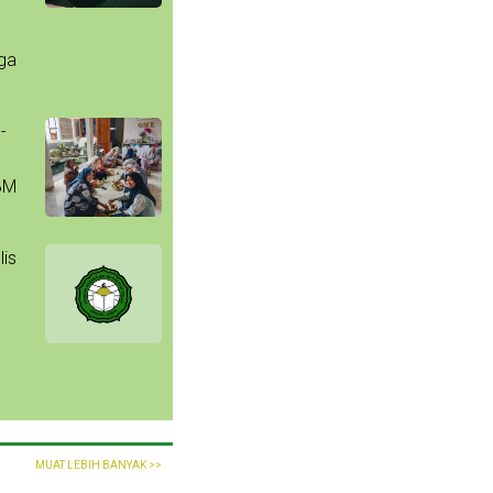
uga
-
BM
lis
MUAT LEBIH BANYAK >>