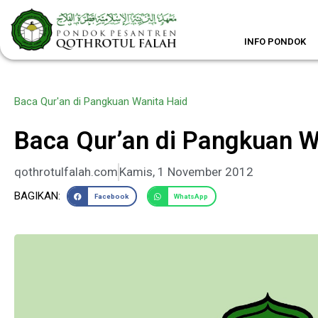
Lewati
ke
konten
INFO PONDOK
Baca Qur'an di Pangkuan Wanita Haid
Baca Qur’an di Pangkuan W
qothrotulfalah.com
Kamis, 1 November 2012
BAGIKAN:
Facebook
WhatsApp