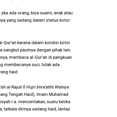
ika ada orang, bisa suami, anak atau
aknya yang sedang dalam status kotor
l-Qur’an karena dalam kondisi kotor
a sangkut pautnya dengan pihak lain.
nanya, membaca al-Qur’an di pangkuan
ng membacanya suci, tidak ada
ang haid.
’ah al-Rajuli fi Hujri Imra’atihi Wahiya
a yang Tengah Haid), Imam Muhamad
isyah r.a. menceritakan, suatu ketika
atkala dirinya sedang haid, lantas