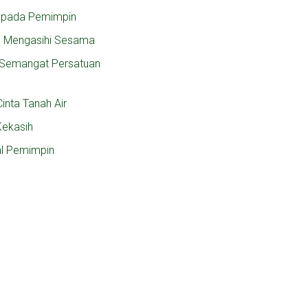
 pada Pemimpin
n Mengasihi Sesama
, Semangat Persatuan
inta Tanah Air
Kekasih
al Pemimpin