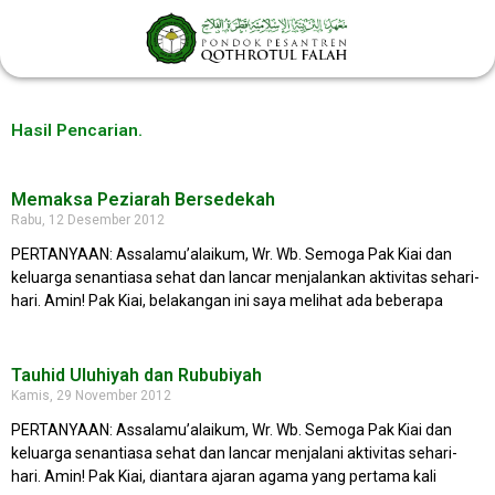
Lewati
ke
konten
Hasil Pencarian.
Page
Page
Page
Page
Page
Memaksa Peziarah Bersedekah
Rabu, 12 Desember 2012
PERTANYAAN: Assalamu’alaikum, Wr. Wb. Semoga Pak Kiai dan
keluarga senantiasa sehat dan lancar menjalankan aktivitas sehari-
hari. Amin! Pak Kiai, belakangan ini saya melihat ada beberapa
Tauhid Uluhiyah dan Rububiyah
Kamis, 29 November 2012
PERTANYAAN: Assalamu’alaikum, Wr. Wb. Semoga Pak Kiai dan
keluarga senantiasa sehat dan lancar menjalani aktivitas sehari-
hari. Amin! Pak Kiai, diantara ajaran agama yang pertama kali