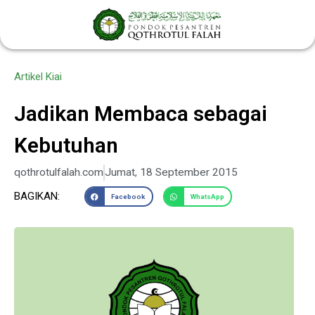
Lewati
ke
konten
Artikel Kiai
Jadikan Membaca sebagai
Kebutuhan
qothrotulfalah.com
Jumat, 18 September 2015
BAGIKAN:
Facebook
WhatsApp