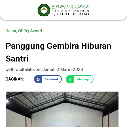
Lewati
ke
konten
Kabar
,
OPPQ Award
Panggung Gembira Hiburan
Santri
qothrotulfalah.com
Jumat, 3 Maret 2023
BAGIKAN:
Facebook
WhatsApp