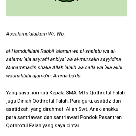
Assalamu’alaikum Wr. Wb.
al-Hamdulillahi Rabbil ‘alamin wa al-shalatu wa al-
salamu ‘ala asyrafil anbiya’ wa al-mursalin sayyidina
Muhammadin shalla Allah ‘alaih wa salla wa ‘ala alihi
washahbihi ajama’in. Amma ba’du.
Yang saya hormati Kepala SMA, MTs Qothrotul Falah
juga Diniah Qothrotul Falah. Para guru, asatidz dan
asatidzah, yang dirahmati Allah Swt. Anak-anakku
para santriawan dan santriawati Pondok Pesantren
Qothrotul Falah yang saya cintai.